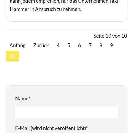
kann jedem empfehlen, nur das Unternehmen Taxi-
Hammer in Anspruch zu nehmen.
Seite 10 von 10
Anfang
Zurück
4
5
6
7
8
9
10
Name
*
E-Mail (wird nicht veröffentlicht)
*